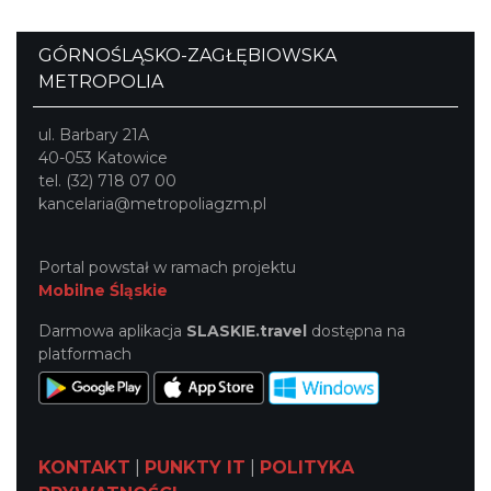
GÓRNOŚLĄSKO-ZAGŁĘBIOWSKA
METROPOLIA
ul. Barbary 21A
40-053 Katowice
tel. (32) 718 07 00
kancelaria@metropoliagzm.pl
Portal powstał w ramach projektu
Mobilne Śląskie
Darmowa aplikacja
SLASKIE.travel
dostępna na
platformach
KONTAKT
|
PUNKTY IT
|
POLITYKA