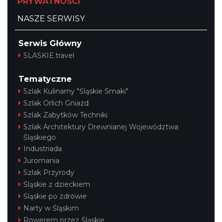
PRYWATNOŚCI
NASZE SERWISY
Serwis Główny
SLASKIE.travel
Tematyczne
Szlak Kulinarny "Śląskie Smaki"
Szlak Orlich Gniazd
Szlak Zabytków Techniki
Szlak Architektury Drewnianej Województwa
Śląskiego
Industriada
Juromania
Szlak Przyrody
Śląskie z dzieckiem
Śląskie po zdrowie
Narty w Śląskim
Rowerem przez Śląskie