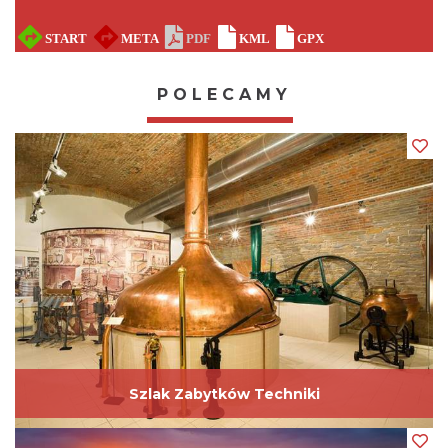
12
Kolonia robotnicza „Kaufhaus” w Rudzie Śląskiej
13
Kopalnia Guido
POLECAMY
14
Sztolnia Królowa Luiza
15
Muzeum Górnictwa Węglowego
16
Urząd Miejski w Świętochłowicach
17
Muzeum Górnośląskie w Bytomiu
18
EC Szombierki
19
Sport Dolina w Bytomiu
20
Bazylika NMP i św. Bartłomieja w Piekarach Śląskich
21
Kopiec Wyzwolenia w Piekarach Śląskich
Szlak Zabytków Techniki
22
Radiostacja Gliwice