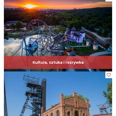
23
Zamek Piastowski w Gliwicach
24
Palmiarnia w Gliwicach
25
Oddział Odlewnictwa Artystycznego Muzeum w Gliwicach
26
Kopalnia Ćwiczebna Muzeum Miejskiego Sztygarka
27
Jeziora Pogoria
28
Zbiornik wodny Pogoria II
29
Pałac Kultury Zagłębia
Kultura, sztuka i rozrywka
30
Pustynia Błędowska
31
Aqua park Nemo Wodny Świat
32
Zamek Sielecki w Sosnowcu
33
Trójkąt Trzech Cesarzy
34
Pałac Dietla w Sosnowcu