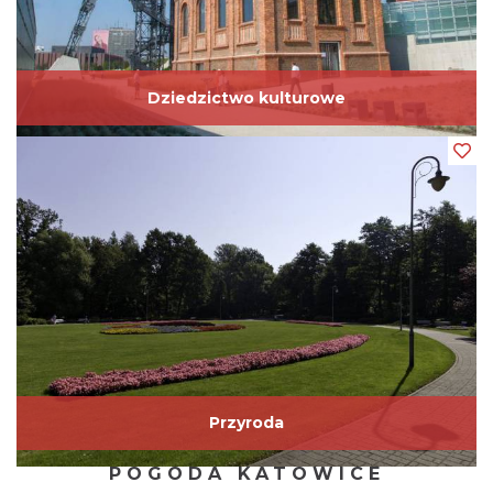
35
Cerkiew prawosławna Wiery, Nadziei i Luby w Sosnowcu
36
Diving Marina "Koparki"
Dziedzictwo kulturowe
37
Centralne Muzeum Pożarnictwa
38
Muzeum Tyskich Browarów Książęcych
39
Pałacyk myśliwski w Promnicach
40
Jezioro Paprocańskie w Tychach
Przyroda
POGODA KATOWICE