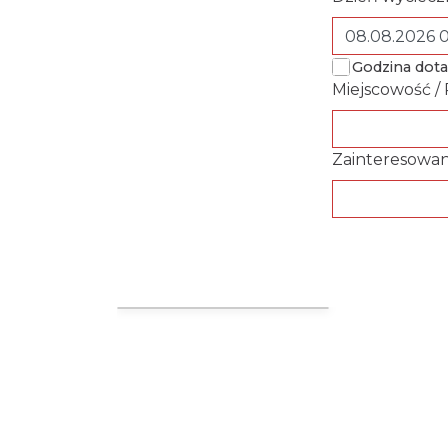
Godzina dota
Miejscowość /
Zainteresowan