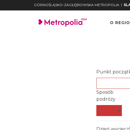
|
GÓRNOŚLĄSKO-ZAGŁĘBIOWSKA METROPOLIA
SLA
O REGIO
Punkt począt
Sposób
podróży
Dzień wyciecz