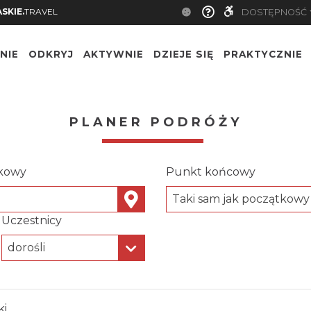
SKIE.
TRAVEL
DOSTĘPNOŚĆ
NIE
ODKRYJ
AKTYWNIE
DZIEJE SIĘ
PRAKTYCZNIE
PLANER PODRÓŻY
kowy
Punkt końcowy
Taki sam jak początkowy
Uczestnicy
dorośli
ki