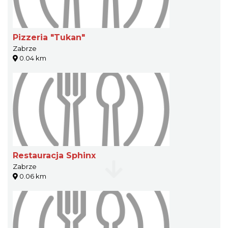
Pizzeria "Tukan"
Zabrze
0.04 km
Restauracja Sphinx
Zabrze
0.06 km