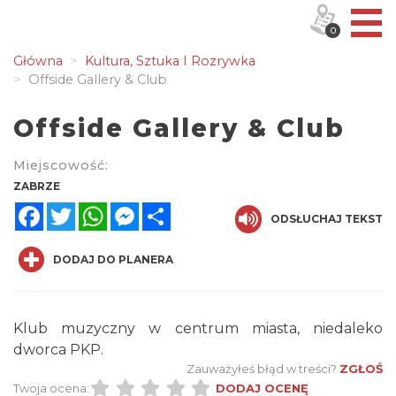
0
Główna
Kultura, Sztuka I Rozrywka
Offside Gallery & Club
Offside Gallery & Club
Miejscowość:
ZABRZE
Facebook
Twitter
WhatsApp
Messenger
Share
ODSŁUCHAJ TEKST
DODAJ DO PLANERA
Klub muzyczny w centrum miasta, niedaleko
dworca PKP.
Zauważyłeś błąd w treści?
ZGŁOŚ
Twoja ocena:
DODAJ OCENĘ