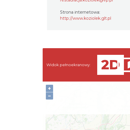
restauracja.koziolek@vp.pl
Strona internetowa:
http://www.koziolek.glt.pl
Widok pełnoekranowy:
+
−