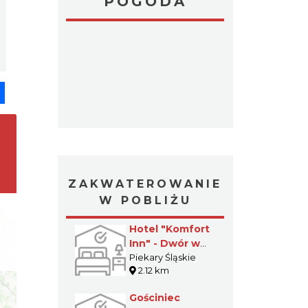
POGODA
pp
senger
Share
ZAKWATEROWANIE
W POBLIŻU
Hotel "Komfort
Inn" - Dwór w
Piekarach
Piekary Śląskie
2.12 km
Śląskich
Gościniec