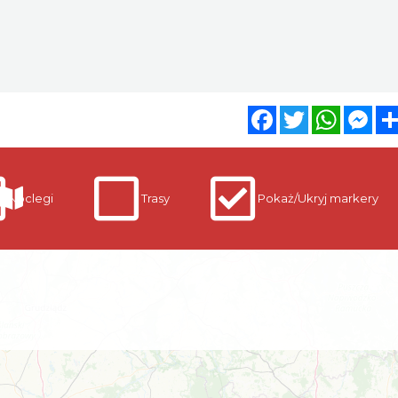
Facebook
Twitter
WhatsA
Mes
Noclegi
Trasy
Pokaż/Ukryj markery