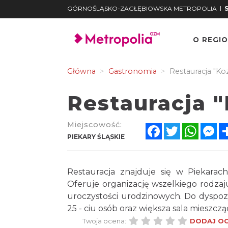
|
GÓRNOŚLĄSKO-ZAGŁĘBIOWSKA METROPOLIA
O REGIO
Główna
Gastronomia
Restauracja "Koz
Restauracja "
Miejscowość:
Facebook
Twitter
Whats
Me
PIEKARY ŚLĄSKIE
Restauracja znajduje się w Piekarach
Oferuje organizację wszelkiego rodzaju
uroczystości urodzinowych. Do dyspozy
25 - ciu osób oraz większa sala mieszcz
Twoja ocena:
DODAJ O