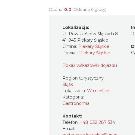
Ocena:
0.0
(Oddano 0 głosy)
Lokalizacja:
I
Ul. Powstańców Śląskich 8
R
41-945 Piekary Śląskie
Gmina:
Piekary Śląskie
D
Powiat:
Piekary Śląskie
C
Pokaż wskazówki dojazdu
Region turystyczny:
Śląsk
Lokalizacja:
W mieście
Kategoria:
Gastronomia
Kontakt:
Telefon:
+48 032 287 534
Email: