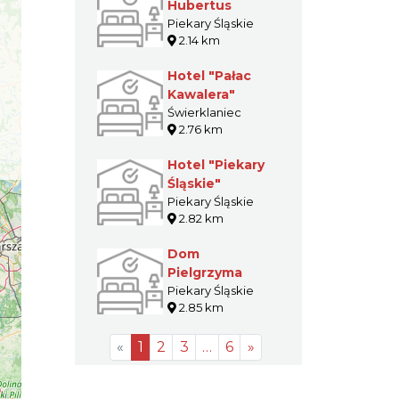
Hubertus
Piekary Śląskie
2.14 km
Hotel "Pałac
Kawalera"
Świerklaniec
2.76 km
Hotel "Piekary
Śląskie"
Piekary Śląskie
2.82 km
Dom
Pielgrzyma
Piekary Śląskie
2.85 km
«
1
2
3
…
6
»