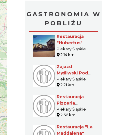
GASTRONOMIA W
POBLIŻU
Restauracja
"Hubertus"
Piekary Śląskie
2.14 km
Zajazd
Myśliwski Pod
Lasem
Piekary Śląskie
2.21 km
Restauracja -
Pizzeria
"Victoria"
Piekary Śląskie
2.56 km
Restauracja "La
Maddalena"