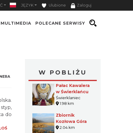
Ć
JĘZYK
Ulubione
Zaloguj
MULTIMEDIA
POLECANE SERWISY
W POBLIŻU
NERA
Pałac Kawalera
w Świerklańcu
Świerklaniec
lska.
1.98 km
styp,
ca do
Zbiornik
Kozłowa Góra
2.04 km
ŁOŚ