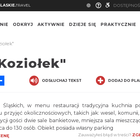
SLASKIE.
TRAVEL
DOSTĘPNOŚ
NIE
ODKRYJ
AKTYWNIE
DZIEJE SIĘ
PRAKTYCZNIE
iołek"
Koziołek"
App
ssenger
Share
ODSŁUCHAJ TEKST
DODAJ DO PLA
 Śląskich, w menu restauracji tradycyjna kuchnia po
 przyjęć okolicznościowych, takich jak: wesel, komunii, 
cji gości dwie sale bankietowe, mniejsza sala mieszczą
ąca do 130 osób. Obiekt posiada własny parking
Zauważyłeś błąd w treści?
ZG
CENĘ