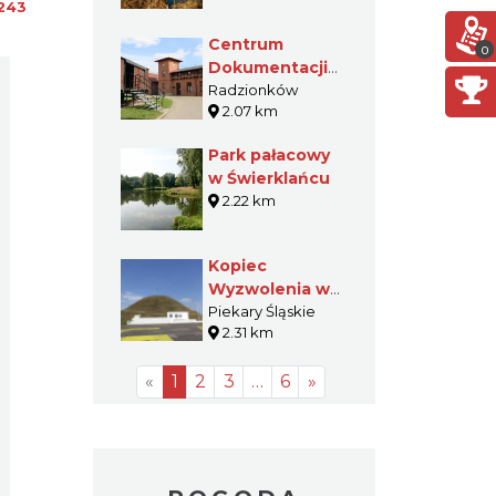
243
Centrum
0
Dokumentacji
Deportacji
Radzionków
2.07 km
Górnoślązaków
do ZSRR
Park pałacowy
w Świerklańcu
2.22 km
Kopiec
Wyzwolenia w
Piekarach
Piekary Śląskie
2.31 km
Śląskich
«
1
2
3
…
6
»