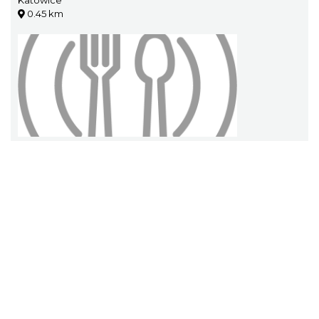
Katowice
0.45 km
Śląska Prohibicja
Katowice
2.31 km
Zillmann Tea & Coffee