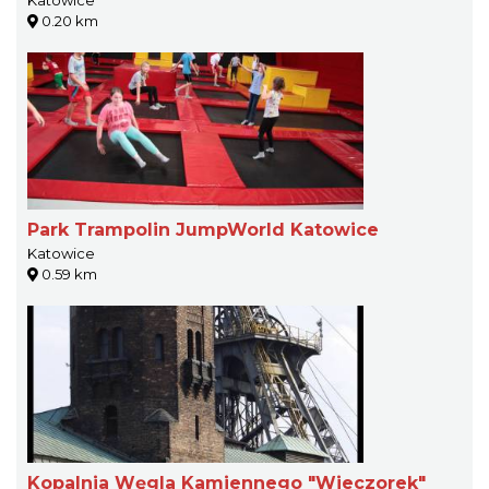
Katowice
0.20 km
Park Trampolin JumpWorld Katowice
Katowice
0.59 km
Kopalnia Węgla Kamiennego "Wieczorek"