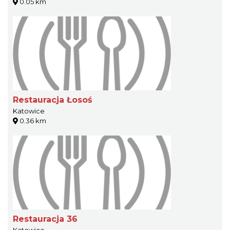
0.05 km
Restauracja Łosoś
Katowice
0.36 km
Restauracja 36