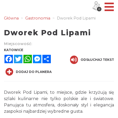
0
Główna
Gastronomia
Dworek Pod Lipami
Dworek Pod Lipami
Miejscowość:
KATOWICE
Facebook
Twitter
WhatsApp
Messenger
Share
ODSŁUCHAJ TEKST
DODAJ DO PLANERA
Dworek Pod Lipami, to miejsce, gdzie krzyżują się
szlaki kulinarne nie tylko polskie ale i światowe.
Panująca tu atmosfera, doskonały styl i elegancja
zaspokoi najbardziej wybredne gusta.