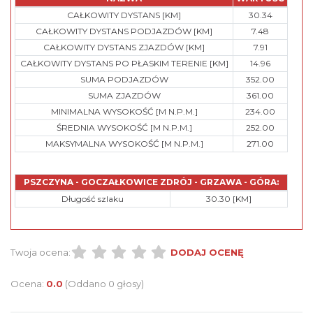
CAŁKOWITY DYSTANS [KM]
30.34
CAŁKOWITY DYSTANS PODJAZDÓW [KM]
7.48
CAŁKOWITY DYSTANS ZJAZDÓW [KM]
7.91
CAŁKOWITY DYSTANS PO PŁASKIM TERENIE [KM]
14.96
SUMA PODJAZDÓW
352.00
SUMA ZJAZDÓW
361.00
MINIMALNA WYSOKOŚĆ [M N.P.M.]
234.00
ŚREDNIA WYSOKOŚĆ [M N.P.M.]
252.00
MAKSYMALNA WYSOKOŚĆ [M N.P.M.]
271.00
PSZCZYNA - GOCZAŁKOWICE ZDRÓJ - GRZAWA - GÓRA:
Długość szlaku
30.30 [KM]
Twoja ocena:
DODAJ OCENĘ
Ocena:
0.0
(Oddano 0 głosy)