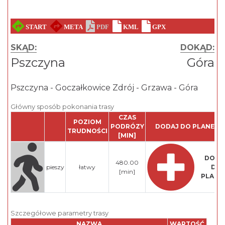
SKĄD:
DOKĄD:
Pszczyna
Góra
Pszczyna - Goczałkowice Zdrój - Grzawa - Góra
Główny sposób pokonania trasy
CZAS
POZIOM
PODRÓZY
DODAJ DO PLANERA
TRUDNOŚCI
[MIN]
DODA
480.00
pieszy
łatwy
DO
[min]
PLANE
Szczegółowe parametry trasy
NAZWA
WARTOŚĆ