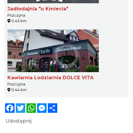
Jadłodajnia "u Kmiecia"
Pszczyna
0.43 km
Kawiarnia Lodziarnia DOLCE VITA
Pszczyna
0.44 km
Facebook
Twitter
WhatsApp
Messenger
Share
Udostępnij