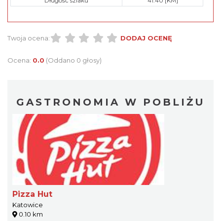
Długość szlaku
41.40 [KM]
Twoja ocena:
DODAJ OCENĘ
Ocena:
0.0
(Oddano 0 głosy)
GASTRONOMIA W POBLIŻU
Pizza Hut
Katowice
0.10 km