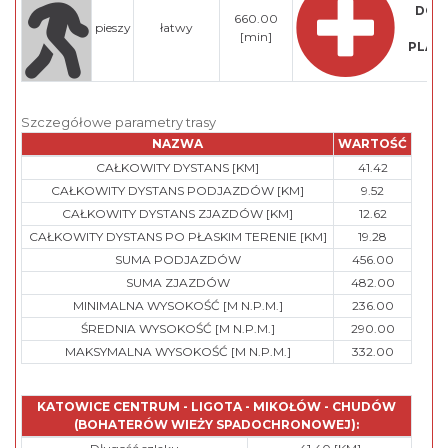
DOD
660.00
pieszy
łatwy
D
[min]
PLAN
Szczegółowe parametry trasy
NAZWA
WARTOŚĆ
CAŁKOWITY DYSTANS [KM]
41.42
CAŁKOWITY DYSTANS PODJAZDÓW [KM]
9.52
CAŁKOWITY DYSTANS ZJAZDÓW [KM]
12.62
CAŁKOWITY DYSTANS PO PŁASKIM TERENIE [KM]
19.28
SUMA PODJAZDÓW
456.00
SUMA ZJAZDÓW
482.00
MINIMALNA WYSOKOŚĆ [M N.P.M.]
236.00
ŚREDNIA WYSOKOŚĆ [M N.P.M.]
290.00
MAKSYMALNA WYSOKOŚĆ [M N.P.M.]
332.00
KATOWICE CENTRUM - LIGOTA - MIKOŁÓW - CHUDÓW
(BOHATERÓW WIEŻY SPADOCHRONOWEJ):