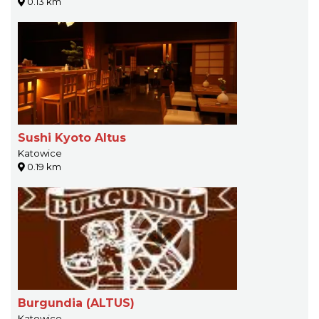
0.13 km
Sushi Kyoto Altus
Katowice
0.19 km
Burgundia (ALTUS)
Katowice