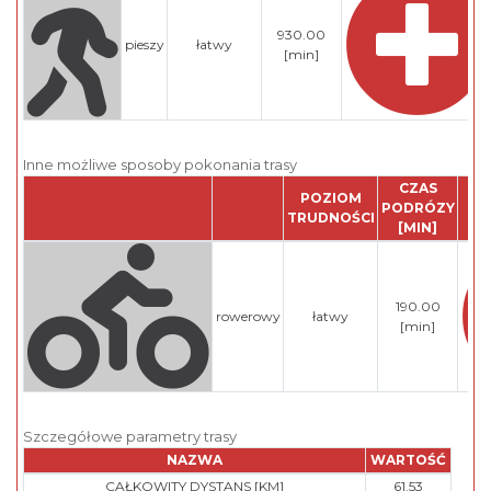
930.00
pieszy
łatwy
[min]
Inne możliwe sposoby pokonania trasy
CZAS
POZIOM
PODRÓZY
TRUDNOŚCI
[MIN]
190.00
rowerowy
łatwy
[min]
Szczegółowe parametry trasy
NAZWA
WARTOŚĆ
CAŁKOWITY DYSTANS [KM]
61.53