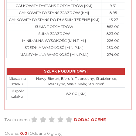
CAŁKOWITY DYSTANS PODJAZDÓW [KM]
9.31
CAŁKOWITY DYSTANS ZJAZDÓW [KM]
8.95
CAŁKOWITY DYSTANS PO PŁASKIM TERENIE [KM]
43.27
SUMA PODJAZDÓW
852.00
SUMA ZJAZDÓW
823.00
MINIMALNA WYSOKOŚĆ [M N.P.M.]
226.00
ŚREDNIA WYSOKOŚĆ [M N.P.M.]
250.00
MAKSYMALNA WYSOKOŚĆ [M N.P.M.]
274.00
SZLAK POŁUDNIOWY:
Miasta na
Nowy Bieruń; Bieruń; Paprocany; Studzienice;
szlaku
Pszczyna, Wisła Mała; Strumień
Długość
82.00 [KM]
szlaku
Twoja ocena:
DODAJ OCENĘ
Ocena:
0.0
(Oddano 0 głosy)