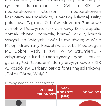
Pszczyńskiej”, układ urbanistyczny Pszczyny z
rynkiem, kamienicami z XVIII i XIX w.,
neobarokowym ratuszem i neobarokowym
kościołem ewangelickim, ławeczką księżnej Daisy,
pokazowa Zagroda Żubrów, Muzeum Zamkowe
Zamek w Pszczynie, Park Zamkowy (2 nekropolie,
domek chinski, lodownia, bramy), kirkut, kościół
Wszystkich Świętych, dwór Ludwikówka; w Wiśle
Małej - drewniany kościół św. Jakuba Młodszego i
MB Dobrej Rady z XVIII w.; w Strumieniu -
zabytkowy układ urbanistyczny, rynek, ratusz,
galeria „Pod Ratuszem”, domy przyrynkowe z XIX
w., kościół św. Barbary, park z fontanną solankową,
„Dolina Górnej Wisły”. "
Główny sposób pokonania trasy
CZAS
POZIOM
PODRÓZY
DODAJ DO PL
TRUDNOŚCI
[MIN]