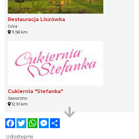
Restauracja Liszówka
Góra
11.58 km
Cukiernia "Stefanka"
Jaworzno
12.10 km
Facebook
Twitter
WhatsApp
Messenger
Share
Udostępnij