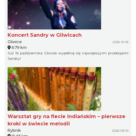
Koncert Sandry w Gliwicach
Gliwice
2026-10-16
6.79 km
Już 16 października Gliwice wypełnią się największymi przebojami
Sandry!
Warsztat gry na flecie indiańskim – pierwsze
kroki w świecie melodii
Rybnik
2026-09-10