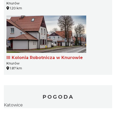
Knurów
1.20 km
III Kolonia Robotnicza w Knurowie
Knurów
1.87 km
POGODA
Katowice