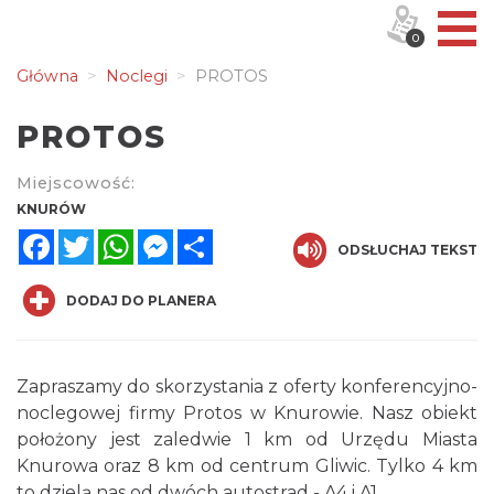
0
Główna
Noclegi
PROTOS
PROTOS
Miejscowość:
KNURÓW
Facebook
Twitter
WhatsApp
Messenger
Share
ODSŁUCHAJ TEKST
DODAJ DO PLANERA
Zapraszamy do skorzystania z oferty konferencyjno-
noclegowej firmy Protos w Knurowie. Nasz obiekt
położony jest zaledwie 1 km od Urzędu Miasta
Knurowa oraz 8 km od centrum Gliwic. Tylko 4 km
to dzielą nas od dwóch autostrad - A4 i A1.