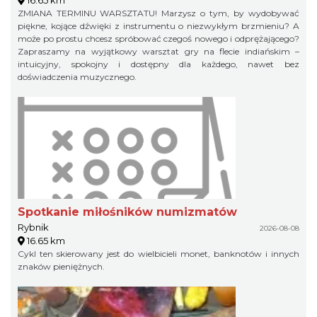
16.65 km
ZMIANA TERMINU WARSZTATU! Marzysz o tym, by wydobywać
piękne, kojące dźwięki z instrumentu o niezwykłym brzmieniu? A
może po prostu chcesz spróbować czegoś nowego i odprężającego?
Zapraszamy na wyjątkowy warsztat gry na flecie indiańskim –
intuicyjny, spokojny i dostępny dla każdego, nawet bez
doświadczenia muzycznego.
Spotkanie miłośników numizmatów
Rybnik
2026-08-08
16.65 km
Cykl ten skierowany jest do wielbicieli monet, banknotów i innych
znaków pieniężnych.