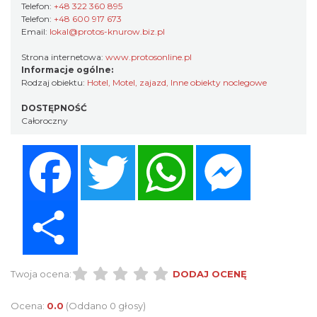
Telefon:
+48 322 360 895
Telefon:
+48 600 917 673
Email:
lokal@protos-knurow.biz.pl
Strona internetowa:
www.protosonline.pl
Informacje ogólne:
Rodzaj obiektu:
Hotel
,
Motel, zajazd
,
Inne obiekty noclegowe
DOSTĘPNOŚĆ
Całoroczny
Facebook
Twitter
WhatsApp
Messenger
Share
Twoja ocena:
DODAJ OCENĘ
Ocena:
0.0
(Oddano 0 głosy)