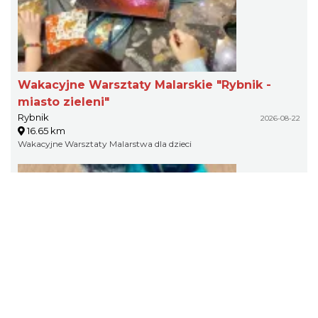
Wakacyjne Warsztaty Malarskie "Rybnik -
miasto zieleni"
Rybnik
2026-08-22
16.65 km
Wakacyjne Warsztaty Malarstwa dla dzieci
Coś z niczego - organizery z tektury, z
makramy...
Rybnik
2026-08-19