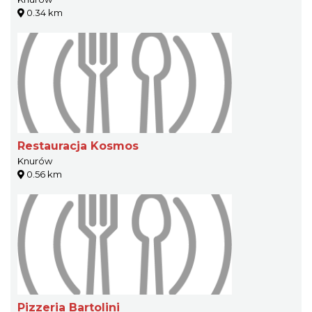
0.34 km
Restauracja Kosmos
Knurów
0.56 km
Pizzeria Bartolini