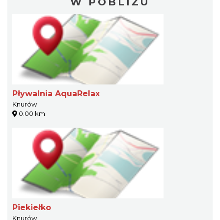
W POBLIŻU
Pływalnia AquaRelax
Knurów
0.00 km
Piekiełko
Knurów