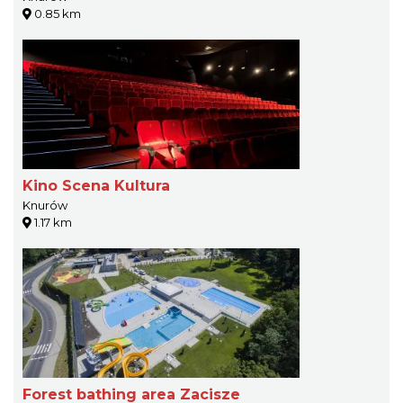
0.85 km
Kino Scena Kultura
Knurów
1.17 km
Forest bathing area Zacisze