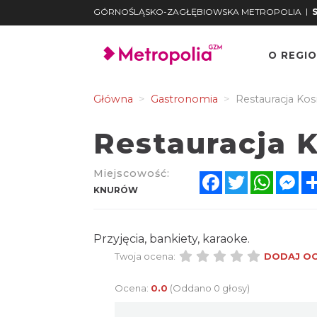
|
GÓRNOŚLĄSKO-ZAGŁĘBIOWSKA METROPOLIA
O REGIO
Główna
Gastronomia
Restauracja Ko
Restauracja 
Miejscowość:
Facebook
Twitter
Whats
Me
KNURÓW
Przyjęcia, bankiety, karaoke.
Twoja ocena:
DODAJ O
Ocena:
0.0
(Oddano 0 głosy)