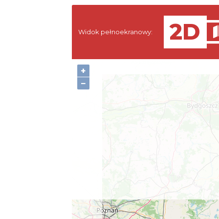
Widok pełnoekranowy:
+
−