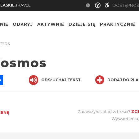
SLASKIE.
TRAVEL
DOSTĘPNOŚ
NIE
ODKRYJ
AKTYWNIE
DZIEJE SIĘ
PRAKTYCZNIE
smos
Kosmos
App
ssenger
Share
ODSŁUCHAJ TEKST
DODAJ DO PLA
Zauważyłeś błąd w treści?
ZG
CENĘ
Wyświetlenia