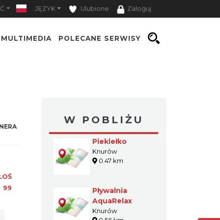
Ć
JĘZYK
Ulubione
Zaloguj
MULTIMEDIA
POLECANE SERWISY
W POBLIŻU
NERA
Piekiełko
Knurów
0.47 km
ŁOŚ
:
99
Pływalnia
AquaRelax
Knurów