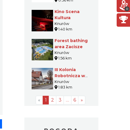
0.56 km
0
Kino Scena
Kultura
Knurów
1.40 km
Forest bathing
area Zacisze
Knurów
1.56 km
III Kolonia
Robotnicza w
Knurowie
Knurów
1.83 km
«
1
2
3
…
6
»
pp
senger
Share