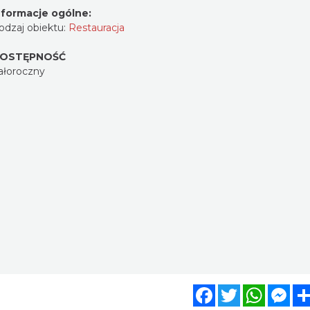
nformacje ogólne:
odzaj obiektu:
Restauracja
OSTĘPNOŚĆ
ałoroczny
Facebook
Twitter
WhatsA
Mes