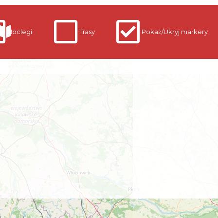
Noclegi
Trasy
Pokaż/Ukryj markery