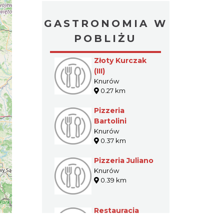
GASTRONOMIA W
POBLIŻU
Złoty Kurczak
(III)
Knurów
0.27 km
Pizzeria
Bartolini
Knurów
0.37 km
Pizzeria Juliano
Knurów
0.39 km
Restauracja
Galileo