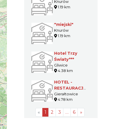
Knurów
1.19 km
"miejski"
Knurów
1.19 km
Hotel Trzy
Światy***
Gliwice
4.38 km
HOTEL -
RESTAURACJA
SZMARAGDOWA
Gierałtowice
4.78 km
«
1
2
3
…
6
»