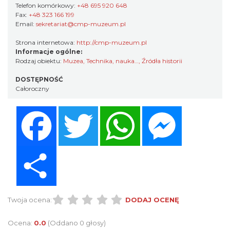
Telefon komórkowy:
+48 695 920 648
Fax:
+48 323 166 199
Email:
sekretariat@cmp-muzeum.pl
Strona internetowa:
http://cmp-muzeum.pl
Informacje ogólne:
Rodzaj obiektu:
Muzea
,
Technika, nauka…
,
Źródła historii
DOSTĘPNOŚĆ
Całoroczny
Facebook
Twitter
WhatsApp
Messenger
Share
Twoja ocena:
DODAJ OCENĘ
Ocena:
0.0
(Oddano 0 głosy)