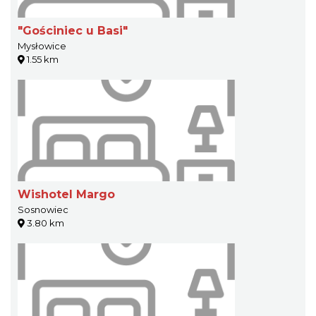
"Gościniec u Basi"
Mysłowice
1.55 km
Wishotel Margo
Sosnowiec
3.80 km