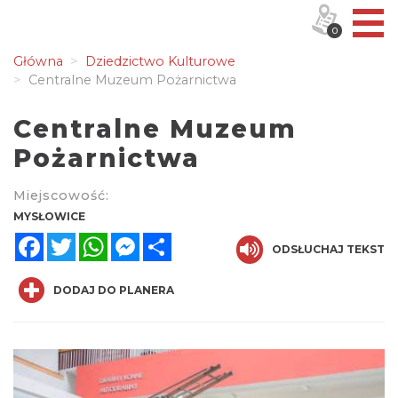
0
Główna
Dziedzictwo Kulturowe
Centralne Muzeum Pożarnictwa
Centralne Muzeum
Pożarnictwa
Miejscowość:
MYSŁOWICE
Facebook
Twitter
WhatsApp
Messenger
Share
ODSŁUCHAJ TEKST
DODAJ DO PLANERA