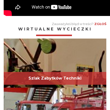
Zauważyłeś błąd w treści?
ZGŁOŚ
WIRTUALNE WYCIECZKI
Szlak Zabytków Techniki