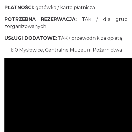
PŁATNOŚCI:
gotówka / karta płatnicza
POTRZEBNA REZERWACJA:
TAK / dla grup
zorganizowanych
USŁUGI DODATOWE:
TAK / przewodnik za opłatą
1:10
Mysłowice, Centralne Muzeum Pożarnictwa