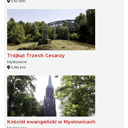
0.67 km
Trójkąt Trzech Cesarzy
Mysłowice
0.84 km
Kościół ewangelicki w Mysłowicach
Mysłowice