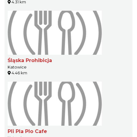
4.31 km
Śląska Prohibicja
Katowice
4.46 km
Pli Pla Plo Cafe