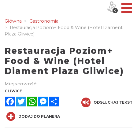
0
Główna
Gastronomia
Restauracja Poziom+ Food & Wine (Hotel Diament
Plaza Gliwice)
Restauracja Poziom+
Food & Wine (Hotel
Diament Plaza Gliwice)
Miejscowość:
GLIWICE
Facebook
Twitter
WhatsApp
Messenger
Share
ODSŁUCHAJ TEKST
DODAJ DO PLANERA