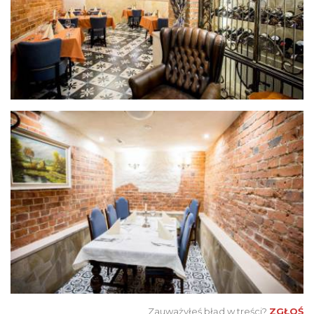
Zauważyłeś błąd w treści?
ZGŁOŚ