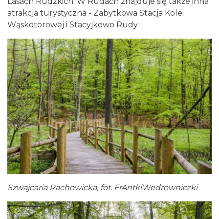
Lasach Rudzkich. W Rudach znajduje się także inna
atrakcja turystyczna - Zabytkowa Stacja Kolei
Wąskotorowej i Stacyjkowo Rudy.
Szwajcaria Rachowicka, fot. FrAntkiWedrowniczki