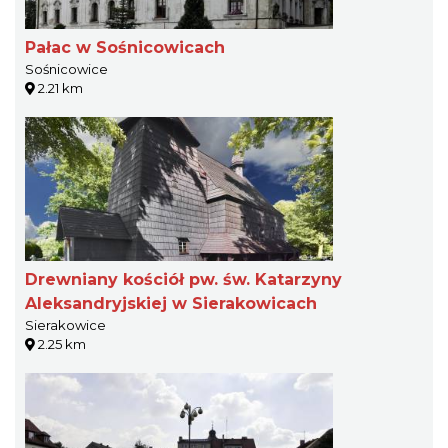
Pałac w Sośnicowicach
Sośnicowice
2.21 km
Drewniany kościół pw. św. Katarzyny
Aleksandryjskiej w Sierakowicach
Sierakowice
2.25 km