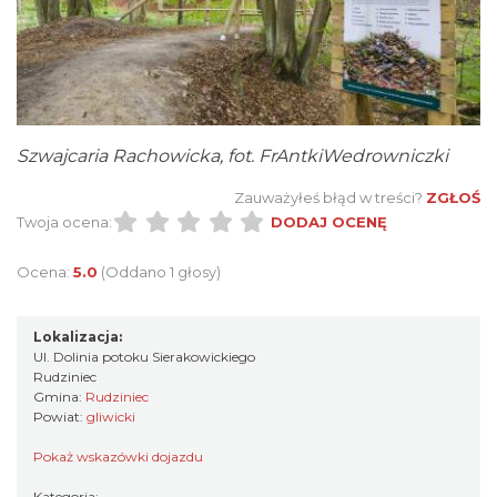
Szwajcaria Rachowicka, fot. FrAntkiWedrowniczki
Zauważyłeś błąd w treści?
ZGŁOŚ
Twoja ocena:
DODAJ OCENĘ
Ocena:
5.0
(Oddano 1 głosy)
Lokalizacja:
Ul. Dolinia potoku Sierakowickiego
Rudziniec
Gmina:
Rudziniec
Powiat:
gliwicki
Pokaż wskazówki dojazdu
Kategoria: