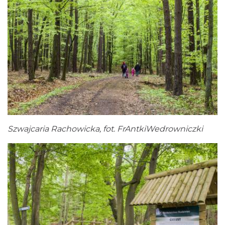
Szwajcaria Rachowicka, fot. FrAntkiWedrowniczki