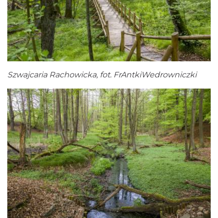
Szwajcaria Rachowicka, fot. FrAntkiWedrowniczki