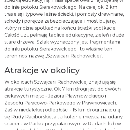
ścieżką edukacyjną. Trasa spacerowa znajduje się w
dolinie potoku Sierakowickiego. Na całej ok. 2 km
trasie są i typowe leśne ścieżki, i pomosty drewniane,
schody i poręcze zabezpieczające, i most bujany,
który można spotkać na końcu ścieżki spotkacie.
Całość uzupełniają tablice edukacyjne, zieleń i duże
stare drzewa. Szlak wyznaczony jest fragmentami
dolinki potoku Sierakowickiego i to właśnie ten
teren nosi nazwę „Szwajcarii Rachowickiej".
Atrakcje w okolicy
W okolicach Szwajcarii Rachowickiej znajdują się
atrakcje turystyczne. Ok 7 km drogi jest do dwóch
ciekawych miejsc - Jeziora Pławniowickiego i
Zespołu Pałacowo-Parkowego w Pławniowicach.
Zaś w niedalekiej odległości - 15 km drogi znajdują
się Rudy Raciborskie, a tu kolejne miejsca na udany
spacer - w Parku przypałacowym w Rudach lub w