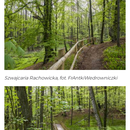
Szwajcaria Rachowicka, fot. FrAntkiWedrowniczki