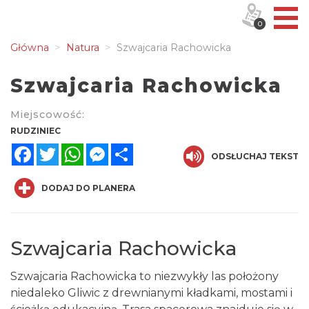
0
Główna
Natura
Szwajcaria Rachowicka
Szwajcaria Rachowicka
Miejscowość:
RUDZINIEC
Facebook
Twitter
WhatsApp
Messenger
Share
ODSŁUCHAJ TEKST
DODAJ DO PLANERA
Szwajcaria Rachowicka
Szwajcaria Rachowicka to niezwykły las położony
niedaleko Gliwic z drewnianymi kładkami, mostami i