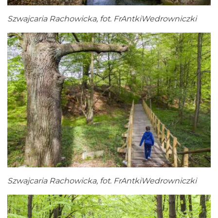
Szwajcaria Rachowicka, fot. FrAntkiWedrowniczki
Szwajcaria Rachowicka, fot. FrAntkiWedrowniczki