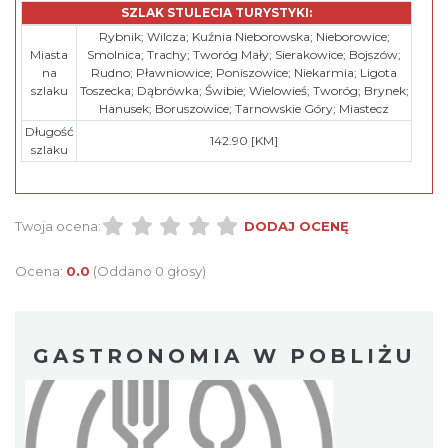
SZLAK STULECIA TURYSTYKI:
Rybnik; Wilcza; Kuźnia Nieborowska; Nieborowice;
Miasta
Smolnica; Trachy; Tworóg Mały; Sierakowice; Bojszów;
na
Rudno; Pławniowice; Poniszowice; Niekarmia; Ligota
szlaku
Toszecka; Dąbrówka; Świbie; Wielowieś; Tworóg; Brynek;
Hanusek; Boruszowice; Tarnowskie Góry; Miastecz
Długość
142.90 [KM]
szlaku
Twoja ocena:
DODAJ OCENĘ
Ocena:
0.0
(Oddano 0 głosy)
GASTRONOMIA W POBLIŻU