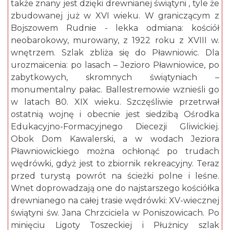
także znany jest dzięki drewnianej świątyni , tyle że
zbudowanej już w XVI wieku. W graniczącym z
Bojszowem Rudnie - lekka odmiana: kościół
neobarokowy, murowany, z 1922 roku z XVIII w.
wnętrzem. Szlak zbliża się do Pławniowic. Dla
urozmaicenia: po lasach – Jezioro Pławniowice, po
zabytkowych, skromnych świątyniach –
monumentalny pałac. Ballestremowie wznieśli go
w latach 80. XIX wieku. Szczęśliwie przetrwał
ostatnią wojnę i obecnie jest siedzibą Ośrodka
Edukacyjno-Formacyjnego Diecezji Gliwickiej.
Obok Dom Kawalerski, a w wodach Jeziora
Pławniowickiego można ochłonąć po trudach
wędrówki, gdyż jest to zbiornik rekreacyjny. Teraz
przed turystą powrót na ścieżki polne i leśne.
Wnet doprowadzają one do najstarszego kościółka
drewnianego na całej trasie wędrówki: XV-wiecznej
świątyni św. Jana Chrzciciela w Poniszowicach. Po
minięciu Ligoty Toszeckiej i Płużnicy szlak