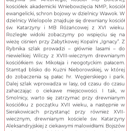
kościółek akademicki Wniebowzięcia NMP, kościół
ewangelicki, schron bojowy w dzielnicy Wawok. W
dzielnicy Wielopole znajduje się drewniany kościół
św. Katarzyny i MB Różańcowej z XVI wieku.
Rozległe widoki zobaczymy po wspięciu się na
wieżę ciśnień przy Zabytkowej Kopalni „Ignacy”. Z
Rybnika szlak prowadzi – głównie lasami – do
niewielkiej Wilczy z XVIII-wiecznym drewnianym
kościółkiem św. Mikołaja i neogotyckim pałacem.
Stamtąd blisko do Kuźni Nieborowskiej, w której
do zobaczenia są pałac hr. Węgierskiego i park.
Dalej szlak wprowadza w lasy, od czasu do czasu
zahaczając o ciekawe miejscowości. I tak, w
Smolnicy, warto się zatrzymać przy drewnianym
kościółku z początku XVII wieku, a następnie w
Sierakowicach przystanąć przy również XVII-
wiecznym, drewnianym kościele św. Katarzyny
Aleksandryjskiej z ciekawymi malowidłami. Bojszów