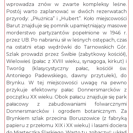
wprowadza znów w zwarte kompleksy leśne.
Postój warto zaplanować w dwóch rezerwatach
przyrody: „Płużnica” i „Hubert”. Koło miejscowości
Barut znajduje się pomnik upamiętniający masowe
morderstwo partyzantów popełnione w 1946 r.
przez UB. Po nabraniu sił w leśnych ostępach, czas
na ostatni etap wędrówki do Tarnowskich Gór.
Szlak prowadzi przez Świbie (zabytkowy kościół),
Wielowieś (pałac z XVIII wieku, synagoga, kirkut) i
Tworóg (klasycystyczny pałac, kościół św.
Antoniego Padewskiego, dawny przytułek), do
Brynku. W tej miejscowości uwagę na pewno
przykuje efektowny pałac Donnersmarcków z
początku XX wieku. Obok pałacu znajduje się park
pałacowy z zabudowaniami folwarcznymi
Donnersmarcków i ogrodem botanicznym. Za
Brynkiem szlak przecina Boruszowice (z fabryką
papieru z przełomu XIX i XX wieku) i lasami dociera
do Miasteczka Śląskiego. Warto tu zobaczyć: układ