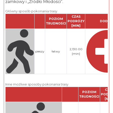
zamkowy i „Źródło Młodości”.
Główny sposób pokonania trasy
CZAS
POZIOM
PODRÓZY
DODAJ 
TRUDNOŚCI
[MIN]
2,130.00
pieszy
łatwy
[min]
Inne możliwe sposoby pokonania trasy
CZA
POZIOM
PODRÓ
TRUDNOŚCI
[MIN