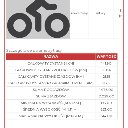
430.0
rowerowy
łatwy
[min
Szczegółowe parametry trasy
NAZWA
WARTOŚĆ
CAŁKOWITY DYSTANS [KM]
141.90
CAŁKOWITY DYSTANS PODJAZDÓW [KM]
21.84
CAŁKOWITY DYSTANS ZJAZDÓW [KM]
21.55
CAŁKOWITY DYSTANS PO PŁASKIM TERENIE [KM]
98.51
SUMA PODJAZDÓW
1,976.00
SUMA ZJAZDÓW
2,029.00
MINIMALNA WYSOKOŚĆ [M N.P.M.]
193.00
ŚREDNIA WYSOKOŚĆ [M N.P.M.]
253.00
MAKSYMALNA WYSOKOŚĆ [M N.P.M.]
314.00