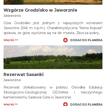
Wzgórze Grodzisko w Jaworznie
Jaworzno
Góra Grodzisko jest jednym z najwyższych wzniesień
Jaworzna (346 m n.p.m.). Charakterystyczna "leśna kopuła"
sprawia, że góra wyróżnia się na tle miasta. Zbocza pokryte
są nieużytkami i polami uprawnymi. Miejsce to posiada
więcej >>
DODAJ DO PLANERA
walory krajobrazowe (wspaniała panorama na miasto).
Uważny turysta znajdzie również pozostałości grodu z
okresu kultury łużyckiej.
Rezerwat Sasanki
Jaworzno
Rezerwat zlokalizowany w pobliżu Ośrodka Edukacji
Ekologiczno-Geologicznej GEOsfera i nieczynnego
kamieniołomu Sadowa Góra w Jaworznie.
więcej >>
DODAJ DO PLANERA