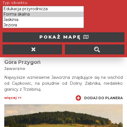
Ośrodek Edukacji Ekologiczno-Geologicznej GEOsfera w
Typ obiektu
Jaworznie położony jest w niecce dawnego kamieniołomu
wapieni triasowych Sodowa Góra.
więcej >>
DODAJ DO PLANERA
POKAŻ MAPĘ
Góra Przygoń
Jaworzno
Najwyższe wzniesienie Jaworzna znajdujące się na wschód
od Ciężkowic, na południe od Doliny Żabnika, niedaleko
granicy z Trzebinią.
więcej >>
DODAJ DO PLANERA