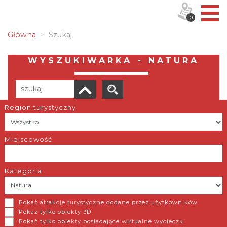
0
Główna
Szukaj
WYSZUKIWARKA - NATURA
Region turystyczny
Liczba elementów:
5
POBIERZ LISTĘ
Miejscowość
Kategoria
GEOsfera w Jaworznie
Pokaż atrakcje turystyczne dodane przez użytkowników
Jaworzno
Pokaż tylko obiekty 3D
Pokaż tylko obiekty posiadające wirtualne wycieczki