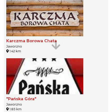
Karczma Borowa Chata
Jaworzno
1.42 km
"Pańska Góra"
Jaworzno
1.83 km