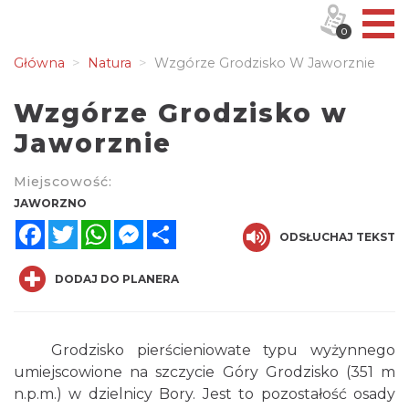
0
Główna
Natura
Wzgórze Grodzisko W Jaworznie
Wzgórze Grodzisko w
Jaworznie
Miejscowość:
JAWORZNO
Facebook
Twitter
WhatsApp
Messenger
Share
ODSŁUCHAJ TEKST
DODAJ DO PLANERA
Grodzisko pierścieniowate typu wyżynnego
umiejscowione na szczycie Góry Grodzisko (351 m
n.p.m.) w dzielnicy Bory. Jest to pozostałość osady