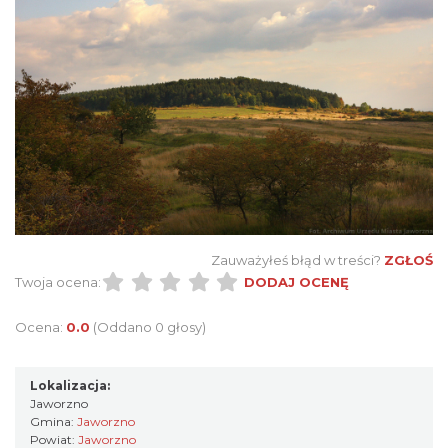
Zauważyłeś błąd w treści?
ZGŁOŚ
Twoja ocena:
DODAJ OCENĘ
Ocena:
0.0
(Oddano 0 głosy)
Lokalizacja:
Jaworzno
Gmina:
Jaworzno
Powiat:
Jaworzno