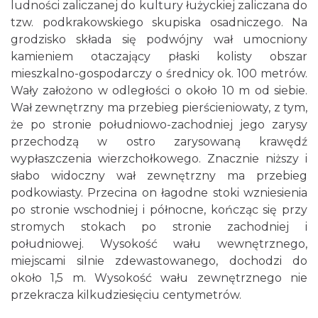
ludności zaliczanej do kultury łużyckiej zaliczana do
tzw. podkrakowskiego skupiska osadniczego. Na
grodzisko składa się podwójny wał umocniony
kamieniem otaczający płaski kolisty obszar
mieszkalno-gospodarczy o średnicy ok. 100 metrów.
Wały założono w odległości o około 10 m od siebie.
Wał zewnętrzny ma przebieg pierścieniowaty, z tym,
że po stronie południowo-zachodniej jego zarysy
przechodzą w ostro zarysowaną krawędź
wypłaszczenia wierzchołkowego. Znacznie niższy i
słabo widoczny wał zewnętrzny ma przebieg
podkowiasty. Przecina on łagodne stoki wzniesienia
po stronie wschodniej i północne, kończąc się przy
stromych stokach po stronie zachodniej i
południowej. Wysokość wału wewnętrznego,
miejscami silnie zdewastowanego, dochodzi do
około 1,5 m. Wysokość wału zewnętrznego nie
przekracza kilkudziesięciu centymetrów.