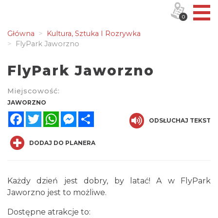
0
Główna
Kultura, Sztuka I Rozrywka
FlyPark Jaworzno
FlyPark Jaworzno
Miejscowość:
JAWORZNO
Facebook
Twitter
WhatsApp
Messenger
Share
ODSŁUCHAJ TEKST
DODAJ DO PLANERA
Każdy dzień jest dobry, by latać! A w FlyPark
Jaworzno jest to możliwe.
Dostępne atrakcje to: