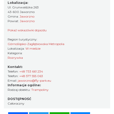
Lokalizacja:
Ul. Grunwaldzka 263
43-600 Jaworzno
Gmina:
Jaworzno
Powiat:
Jaworzno
Pokaż wskazówki dojazdu
Region turystyczny:
Górnośląsko-Zagłębiowska Metropolia
Lokalizacja:
W mieście
Kategoria:
Rozrywka
Kontakt:
Telefon:
+48 733 661 234
Telefon:
+48 577 555 063
Email:
jaworzno@fly-park.eu
Informacje ogólne:
Rodzaj obiektu:
Trampoliny
DOSTĘPNOŚĆ
Całoroczny