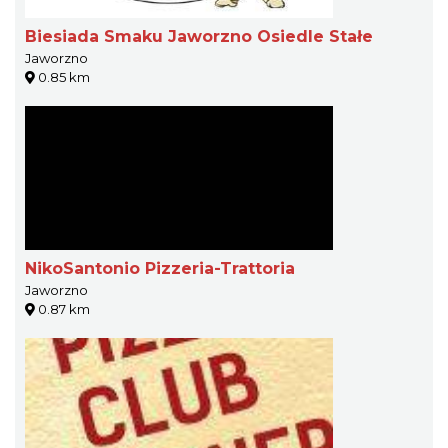
Biesiada Smaku Jaworzno Osiedle Stałe
Jaworzno
0.85 km
NikoSantonio Pizzeria-Trattoria
Jaworzno
0.87 km