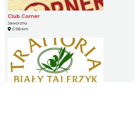
Club Corner
Jaworzno
0.98 km
"Trattoria - Biały Talerzyk"
Jaworzno
1.08 km