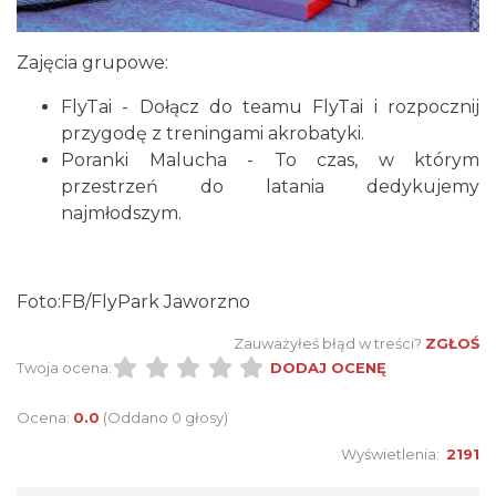
Zajęcia grupowe:
FlyTai - Dołącz do teamu FlyTai i rozpocznij
przygodę z treningami akrobatyki.
Poranki Malucha - To czas, w którym
przestrzeń do latania dedykujemy
najmłodszym.
Foto:FB/FlyPark Jaworzno
Zauważyłeś błąd w treści?
ZGŁOŚ
Twoja ocena:
DODAJ OCENĘ
Ocena:
0.0
(Oddano 0 głosy)
Wyświetlenia:
2191