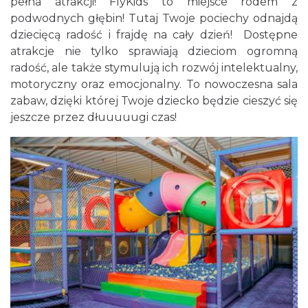
pełna atrakcji! FlyKids to miejsce rodem z
podwodnych głębin! Tutaj Twoje pociechy odnajdą
dziecięcą radość i frajdę na cały dzień! Dostępne
atrakcje nie tylko sprawiają dzieciom ogromną
radość, ale także stymulują ich rozwój intelektualny,
motoryczny oraz emocjonalny. To nowoczesna sala
zabaw, dzięki której Twoje dziecko będzie cieszyć się
jeszcze przez dłuuuuugi czas!