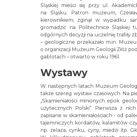
Śląskiej mieści się przy ul. Akademi
na Śląsku. Patron muzeum, Czesław
kierownikiem; zginął w wypadku s
gromadzić na Politechnice Śląskiej 
odgórnych decyzji na uczelnię trafiły 
– geologiczne przekazało m.in. Muze
o organizacji Muzeum Geologii Złóż pod
gablotach – otwarto w roku 1961.
Wystawy
W następnych latach Muzeum Geologii 
także szereg wystaw czasowych. Na p
„Skamieniałości minionych epok geolog
użytecznych Polski”. Pierwsza z nich
zapisane w skamieniałościach - od pal
tajemniczych kordaitów, kalamitów czy 
np. żelaza, cynku, cyny, miedzi itp.