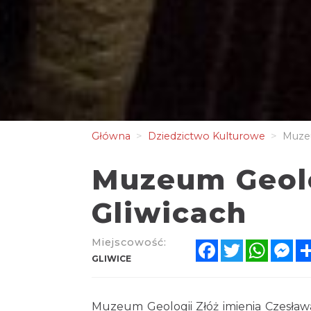
Główna
Dziedzictwo Kulturowe
Muzeu
Muzeum Geolo
Gliwicach
Miejscowość:
Facebook
Twitter
Whats
Me
GLIWICE
Muzeum Geologii Złóż imienia Czesława