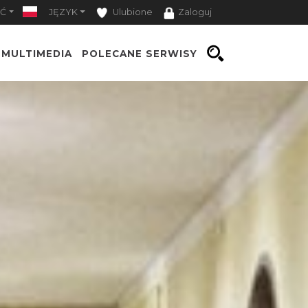
Ć
JĘZYK
Ulubione
Zaloguj
MULTIMEDIA
POLECANE SERWISY