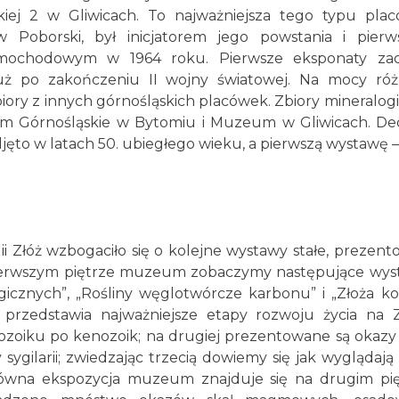
ckiej 2 w Gliwicach. To najważniejsza tego typu pla
 Poborski, był inicjatorem jego powstania i pier
amochodowym w 1964 roku. Pierwsze eksponaty zac
tuż po zakończeniu II wojny światowej. Na mocy ró
zbiory z innych górnośląskich placówek. Zbiory mineralog
um Górnośląskie w Bytomiu i Muzeum w Gliwicach. De
jęto w latach 50. ubiegłego wieku, a pierwszą wystawę –
Złóż wzbogaciło się o kolejne wystawy stałe, prezent
ierwszym piętrze muzeum zobaczymy następujące wys
icznych”, „Rośliny węglotwórcze karbonu” i „Złoża ko
 przedstawia najważniejsze etapy rozwoju życia na Z
eozoiku po kenozoik; na drugiej prezentowane są okazy 
sygilarii; zwiedzając trzecią dowiemy się jak wyglądają
 Główna ekspozycja muzeum znajduje się na drugim pię