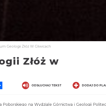
m Geologii Złóż W Gliwicach
gii Złóż w
App
ssenger
Share
ODSŁUCHAJ TEKST
DODAJ DO PLA
 Poborskiego na Wydziale Górnictwa i Geologii Politec