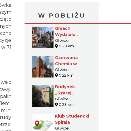
cówka
wszym
W POBLIŻU
zęto
żnych
Gmach
iczno
Wydziału
cyzję
Architektury
Gliwice
0.20 km
Politechniki
 w 71
Śląskiej w
Czerwona
Gliwicach
Chemia w
Gliwicach
Gliwice
0.22 km
owało
Budynek
tawy:
„Szarej
palin
Chemii” w
Gliwice
iemi,
0.23 km
Gliwicach
m.in.
Klub Studencki
 rudy
Spirala
trze.
Gliwice