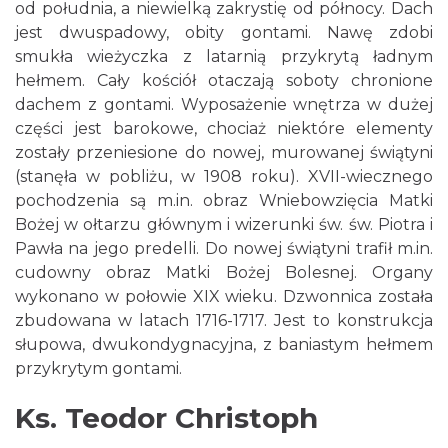
od południa, a niewielką zakrystię od północy. Dach
jest dwuspadowy, obity gontami. Nawę zdobi
smukła wieżyczka z latarnią przykrytą ładnym
hełmem. Cały kościół otaczają soboty chronione
dachem z gontami. Wyposażenie wnętrza w dużej
części jest barokowe, chociaż niektóre elementy
zostały przeniesione do nowej, murowanej świątyni
(stanęła w pobliżu, w 1908 roku). XVII-wiecznego
pochodzenia są m.in. obraz Wniebowzięcia Matki
Bożej w ołtarzu głównym i wizerunki św. św. Piotra i
Pawła na jego predelli. Do nowej świątyni trafił m.in.
cudowny obraz Matki Bożej Bolesnej. Organy
wykonano w połowie XIX wieku. Dzwonnica została
zbudowana w latach 1716-1717. Jest to konstrukcja
słupowa, dwukondygnacyjna, z baniastym hełmem
przykrytym gontami.
Ks. Teodor Christoph