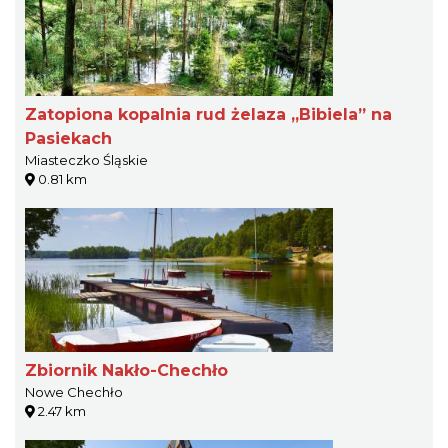
Zatopiona kopalnia rud żelaza „Bibiela” na
Pasiekach
Miasteczko Śląskie
0.81 km
Zbiornik Nakło-Chechło
Nowe Chechło
2.47 km