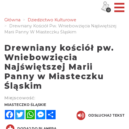
0
Główna
Dziedzictwo Kulturowe
Drewniany Kościół Pw. Wniebowzięcia Najświętszej
Marii Panny W Miasteczku Śląskim
Drewniany kościół pw.
Wniebowzięcia
Najświętszej Marii
Panny w Miasteczku
Śląskim
Miejscowość:
MIASTECZKO ŚLĄSKIE
Facebook
Twitter
WhatsApp
Messenger
Share
ODSŁUCHAJ TEKST
DODAJ DO PLANERA